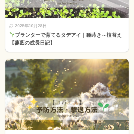
2025年10月28日
プランターで育てるタデアイ｜種蒔き～植替え
【蓼藍の成長日記】