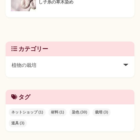
し子糸の草木染め
カテゴリー
タグ
ネットショップ
(1)
材料
(1)
染色
(30)
栽培
(3)
道具
(3)