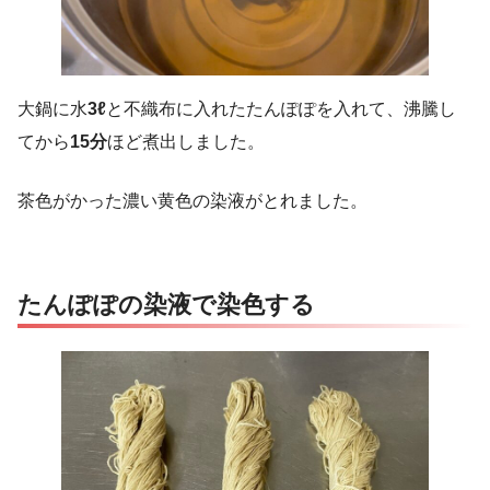
大鍋に水
3ℓ
と不織布に入れたたんぽぽを入れて、沸騰し
てから
15分
ほど煮出しました。
茶色がかった濃い黄色の染液がとれました。
たんぽぽの染液で染色する