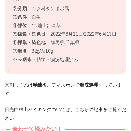
ポポ
②
分類
キク科タンポポ属
③
条件
自生
④
部位
生/地上部全草
⑤
採集・染色日
2022年6月11日/2022年6月13日
⑥
採集・染色地
群馬県/千葉県
⑦
濃度
32g/糸10g
※未晒糸・精練・濃洗処理済み
※刺し子糸は
精練
後、ディスポンで
濃洗処理
をしていま
す。
日光白根山ハイキングついては、こちらの記事をご覧くだ
さい。
合わせて読みたい！