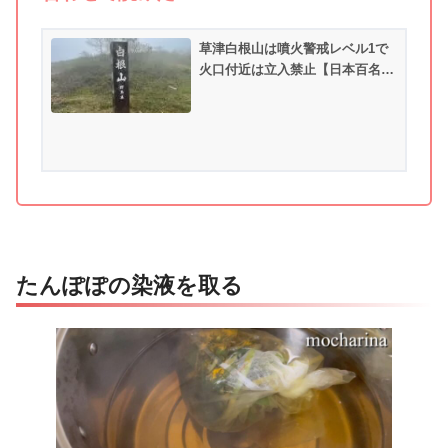
草津白根山は噴火警戒レベル1で
火口付近は立入禁止【日本百名
山】
たんぽぽの染液を取る