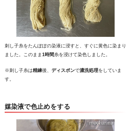
刺し子糸をたんぽぽの染液に浸すと、すぐに黄色に染まり
ました。このまま
1時間
糸を浸けて染色しました。
※刺し子糸は
精練
後、
ディスポン
で
濃洗処理
をしていま
す。
媒染液で色止めをする