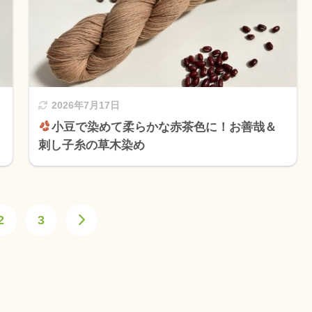
2026年7月17日
小豆で染めて柔らかな赤茶色に！お善哉＆
刺し子糸の草木染め
2
3