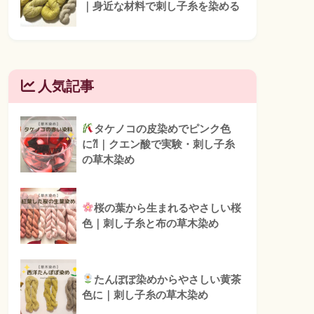
｜身近な材料で刺し子糸を染める
人気記事
タケノコの皮染めでピンク色
に⁈｜クエン酸で実験・刺し子糸
の草木染め
桜の葉から生まれるやさしい桜
色｜刺し子糸と布の草木染め
たんぽぽ染めからやさしい黄茶
色に｜刺し子糸の草木染め