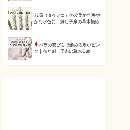
筍（タケノコ）の皮染めで爽や
かな水色に｜刺し子糸の草木染め
バラの花びらで染める淡いピン
ク｜布と刺し子糸の草木染め