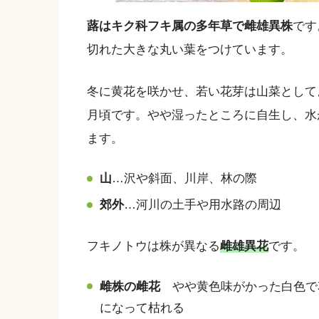
蕗はキク科フキ属の多年草で雌雄異株
です
切れた大きな丸い葉をつけています。
冬に黄花を咲かせ、若い花芽は山菜として
月頃です。やや湿ったところに自生し、水
ます。
山
…沢や斜面、川岸、林の際
郊外
…河川の土手や用水路の周辺
フキノトウは株が異なる
雌雄異花
です。
雌株の雌花
やや黄色味がかった白色で花
になって枯れる