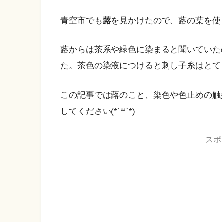
青空市でも
蕗
を見かけたので、蕗の葉を使
蕗からは茶系や緑色に染まると聞いていた
た。茶色の染液につけると刺し子糸はとて
この記事では蕗のこと、染色や色止めの触
してください(*´꒳`*)
スポ