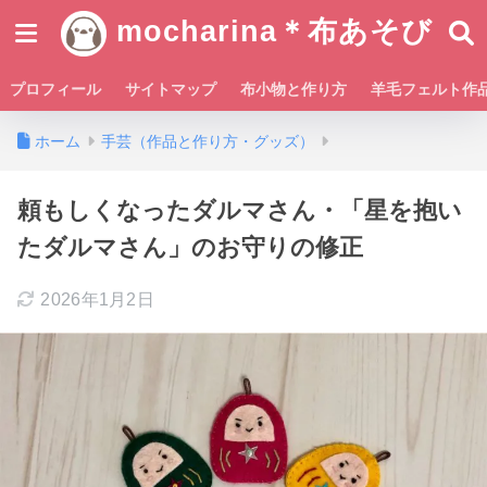
mocharina＊布あそび
プロフィール
サイトマップ
布小物と作り方
羊毛フェルト作
ホーム
手芸（作品と作り方・グッズ）
頼もしくなったダルマさん・「星を抱い
たダルマさん」のお守りの修正
2026年1月2日