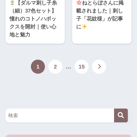
【ダルマ刺し子糸
ねとらぼさんに掲
（細）37色セット】
載されました｜刺し
憧れのコトノハボッ
子「花紋様」が記事
クスを開封｜使い心
に
地と魅力
1
2
…
15