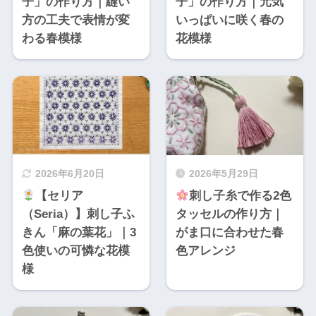
子」の作り方｜縫い
子」の作り方｜元気
方の工夫で表情が変
いっぱいに咲く春の
わる春模様
花模様
2026年6月20日
2026年5月29日
【セリア
刺し子糸で作る2色
（Seria）】刺し子ふ
タッセルの作り方｜
きん「麻の葉花」｜3
がま口に合わせた春
色使いの可憐な花模
色アレンジ
様