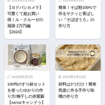
2024年1月24日
2023年8月3日
【ヨドバシカメラ】
簡単！そば粉100%で
可愛くて超お買い
作るサクッと香ばし
得！ル・クルーゼの
い「そばぼうろ」の
福袋 2万円編
作り方
【2024】
2023年8月3日
2023年3月22日
100均のすり鉢セット
材料は3つだけ！簡単
を使ったゆかりの作
気楽に作る手作り味
り方/梅干しの赤紫蘇
噌の作り方
【seria/キャンドゥ】