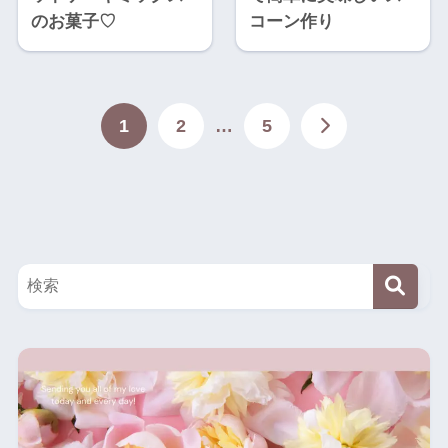
のお菓子♡
コーン作り
1
2
…
5