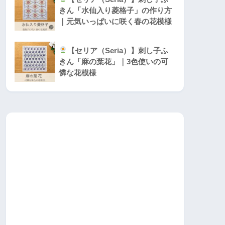
きん「水仙入り菱格子」の作り方
｜元気いっぱいに咲く春の花模様
【セリア（Seria）】刺し子ふ
きん「麻の葉花」｜3色使いの可
憐な花模様