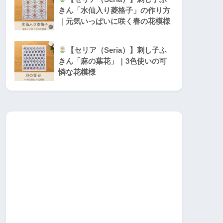
きん「水仙入り菱格子」の作り方
｜元気いっぱいに咲く春の花模様
【セリア（Seria）】刺し子ふ
きん「麻の葉花」｜3色使いの可
憐な花模様