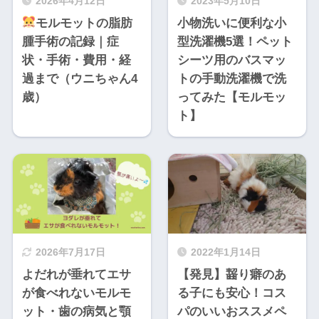
2026年4月12日
2023年5月10日
モルモットの脂肪
小物洗いに便利な小
腫手術の記録｜症
型洗濯機5選！ペット
状・手術・費用・経
シーツ用のバスマッ
過まで（ウニちゃん4
トの手動洗濯機で洗
歳）
ってみた【モルモッ
ト】
2026年7月17日
2022年1月14日
よだれが垂れてエサ
【発見】齧り癖のあ
が食べれないモルモ
る子にも安心！コス
ット・歯の病気と顎
パのいいおススメペ