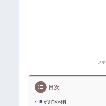
スポ
目次
がま口の材料