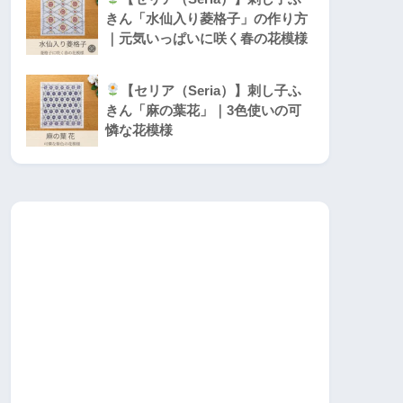
きん「水仙入り菱格子」の作り方
｜元気いっぱいに咲く春の花模様
【セリア（Seria）】刺し子ふ
きん「麻の葉花」｜3色使いの可
憐な花模様