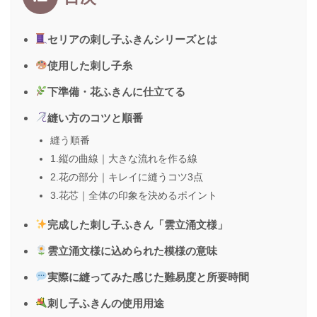
セリアの刺し子ふきんシリーズとは
使用した刺し子糸
下準備・
花ふきんに仕立てる
縫い方のコツと順番
縫う順番
1.縦の曲線｜大きな流れを作る線
2.花の部分｜キレイに縫うコツ3点
3.花芯｜全体の印象を決めるポイント
完成した刺し子ふきん「雲立涌文様」
雲立涌文様に込められた模様の意味
実際に縫ってみた感じた難易度と所要時間
刺し子ふきんの使用用途