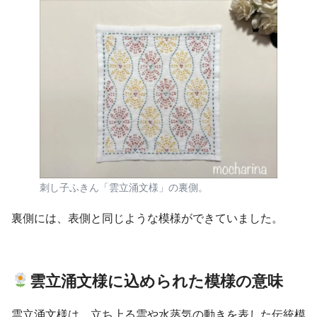
刺し子ふきん「雲立涌文様」の裏側。
裏側には、表側と同じような模様ができていました。
雲立涌文様に込められた模様の意味
雲立涌文様は、立ち上る雲や水蒸気の動きを表した伝統模