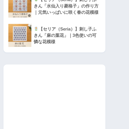
きん「水仙入り菱格子」の作り方
｜元気いっぱいに咲く春の花模様
【セリア（Seria）】刺し子ふ
きん「麻の葉花」｜3色使いの可
憐な花模様