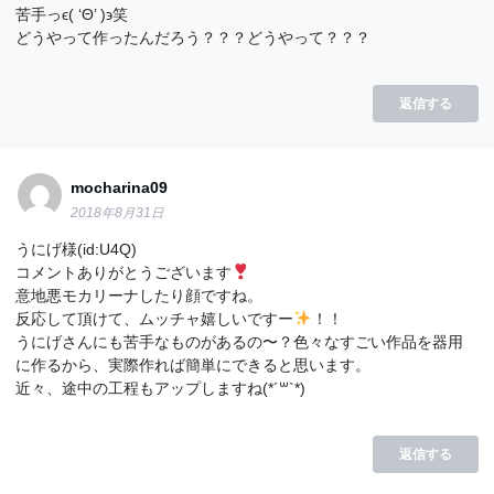
苦手っϵ( ‘Θ’ )϶笑
どうやって作ったんだろう？？？どうやって？？？
返信する
mocharina09
2018年8月31日
うにげ様(id:U4Q)
コメントありがとうございます
意地悪モカリーナしたり顔ですね。
反応して頂けて、ムッチャ嬉しいですー
！！
うにげさんにも苦手なものがあるの〜？色々なすごい作品を器用
に作るから、実際作れば簡単にできると思います。
近々、途中の工程もアップしますね(*´꒳`*)
返信する