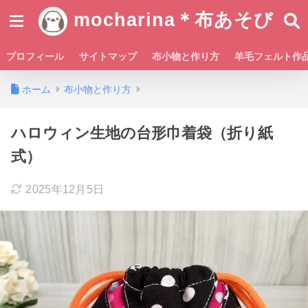
mocharina＊布あそび
プロフィール
サイトマップ
布小物と作り方
羊毛フェルト作
ホーム
布小物と作り方
ハロウィン生地の台形巾着袋（折り紙
式）
2025年12月5日