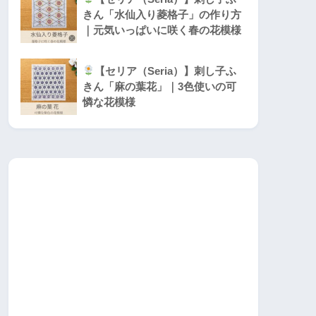
きん「水仙入り菱格子」の作り方
｜元気いっぱいに咲く春の花模様
【セリア（Seria）】刺し子ふ
きん「麻の葉花」｜3色使いの可
憐な花模様