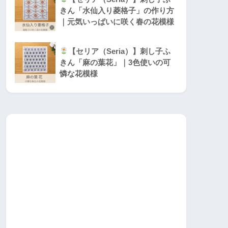
きん「水仙入り菱格子」の作り方
｜元気いっぱいに咲く春の花模様
【セリア（Seria）】刺し子ふ
きん「麻の葉花」｜3色使いの可
憐な花模様