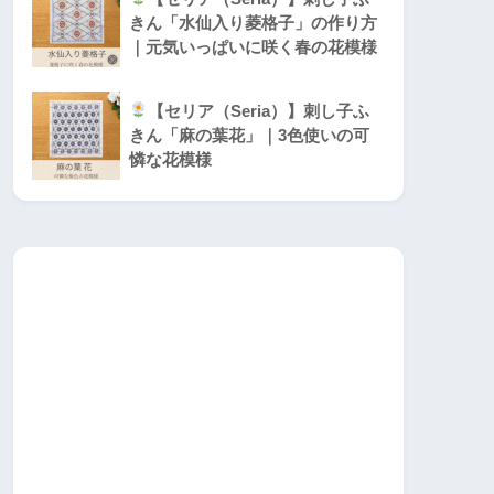
きん「水仙入り菱格子」の作り方
｜元気いっぱいに咲く春の花模様
【セリア（Seria）】刺し子ふ
きん「麻の葉花」｜3色使いの可
憐な花模様