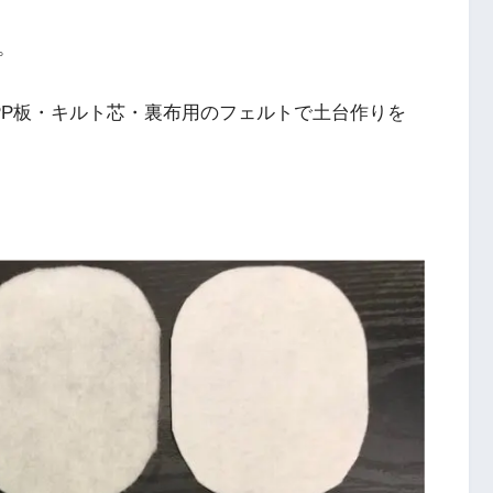
。
布とPP板・キルト芯・裏布用のフェルトで土台作りを