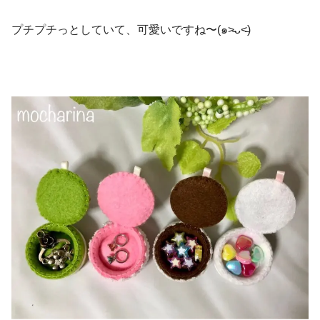
プチプチっとしていて、可愛いですね〜(๑˃̵ᴗ˂̵)