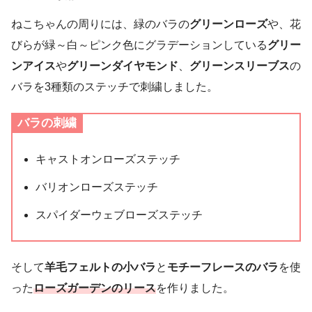
ねこちゃんの周りには、緑のバラの
グリーンローズ
や、花
びらが緑～白～ピンク色にグラデーションしている
グリー
ンアイス
や
グリーンダイヤモンド
、
グリーンスリーブス
の
バラを3種類のステッチで刺繍しました。
バラの刺繍
キャストオンローズステッチ
バリオンローズステッチ
スパイダーウェブローズステッチ
そして
羊毛フェルトの小バラ
と
モチーフレースのバラ
を使
った
ローズガーデンのリース
を作りました。