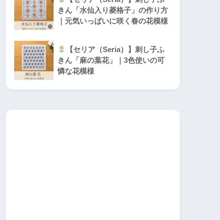
きん「水仙入り菱格子」の作り方
｜元気いっぱいに咲く春の花模様
【セリア（Seria）】刺し子ふ
きん「麻の葉花」｜3色使いの可
憐な花模様