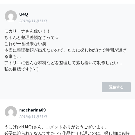
U4Q
2018年11月11日
モカリーナさん偉い！！
ちゃんと整理整頓なさって☆
これが一番出来ない笑
本当に整理整頓が出来ないので、たまに探し物だけで時間が過ぎ
る事も…
アトリエに色んな材料などを整理して落ち着いて制作したい…
私の目標です(*´-`)
返信する
mocharina09
2018年11月11日
うにげ(id:U4Q)さん、コメントありがとうございます。
必要に迫られてなんです(>_<) 作品作りも遅いのに、探し物にも時