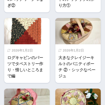
ぎ②
り方①
2026年1月2日
2026年1月2日
ログキャビンのパー
大きなクレイジーキ
ツでタペストリー作
ルトのバニティポー
り・惜しいところま
チ ②・シックなベー
で編
ジュ