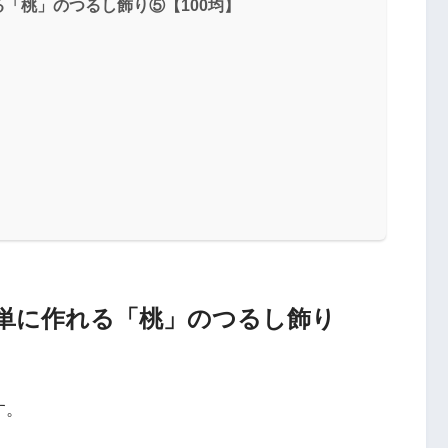
「桃」のつるし飾り⑤【100均】
単に作れる「桃」のつるし飾り
す。