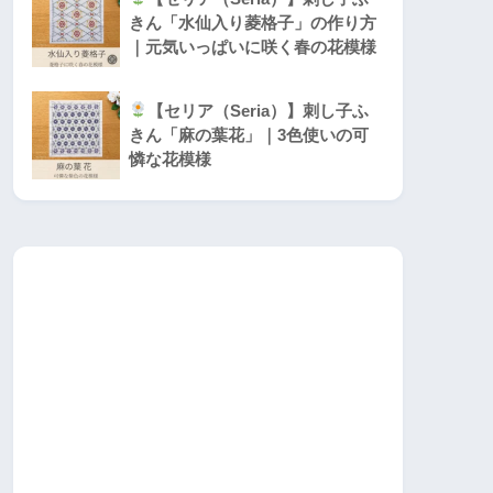
きん「水仙入り菱格子」の作り方
｜元気いっぱいに咲く春の花模様
【セリア（Seria）】刺し子ふ
きん「麻の葉花」｜3色使いの可
憐な花模様