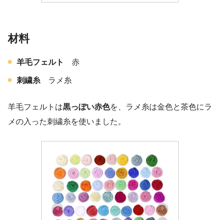
材料
羊毛フェルト
赤
刺繍糸
ラメ糸
羊毛フェルトは
黒っぽい赤色
を、ラメ糸は金色と茶色にラ
メの入った刺繍糸を使いました。