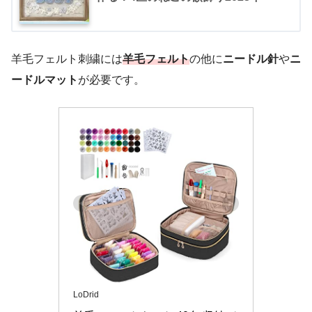
羊毛フェルト刺繍には
羊毛フェルト
の他に
ニードル針
や
ニ
ードルマット
が必要です。
LoDrid