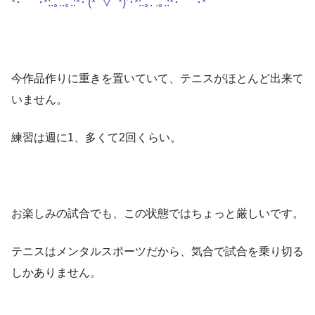
*･゜ﾟ･*:.｡..｡.:*･'(*ﾟ▽ﾟ*)’･*:.｡. .｡.:*･゜ﾟ･*
今作品作りに重きを置いていて、テニスがほとんど出来て
いません。
練習は週に1、多くて2回くらい。
お楽しみの試合でも、この状態ではちょっと厳しいです。
テニスはメンタルスポーツだから、気合で試合を乗り切る
しかありません。