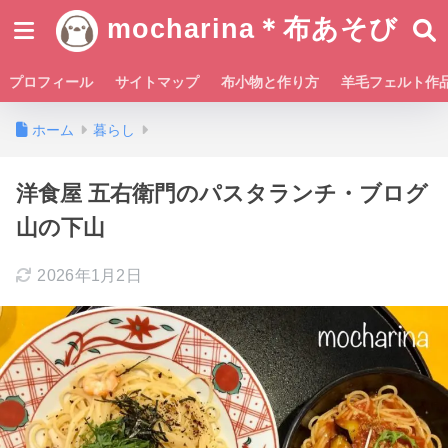
mocharina＊布あそび
プロフィール
サイトマップ
布小物と作り方
羊毛フェルト作
ホーム
暮らし
洋食屋 五右衛門のパスタランチ・ブログ
山の下山
2026年1月2日