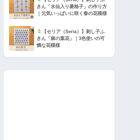
きん「水仙入り菱格子」の作り方
｜元気いっぱいに咲く春の花模様
【セリア（Seria）】刺し子ふ
きん「麻の葉花」｜3色使いの可
憐な花模様