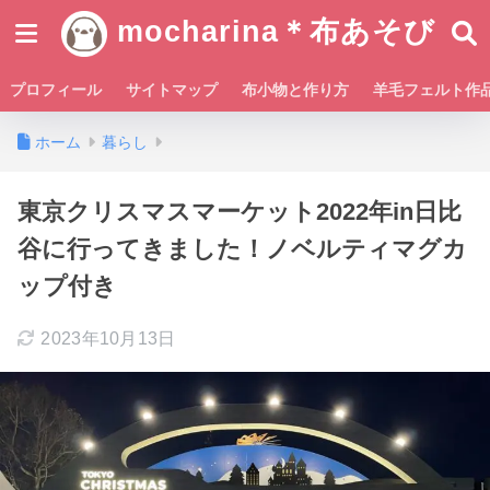
mocharina＊布あそび
プロフィール
サイトマップ
布小物と作り方
羊毛フェルト作
ホーム
暮らし
東京クリスマスマーケット2022年in日比
谷に行ってきました！ノベルティマグカ
ップ付き
2023年10月13日