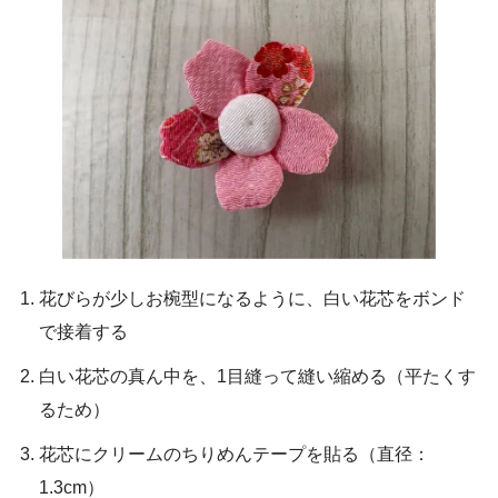
花びらが少しお椀型になるように、白い花芯をボンド
で接着する
白い花芯の真ん中を、1目縫って縫い縮める（平たくす
るため）
花芯にクリームのちりめんテープを貼る（直径：
1.3cm）