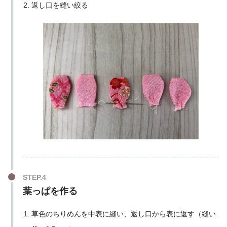
返し口を縫い絞る
葉っぱを作る
草色のちりめんを中表に縫い、返し口から表に返す（縫い