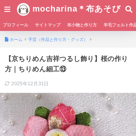
mocharina＊布あそび
プロフィール
サイトマップ
布小物と作り方
羊毛フェルト作
ホーム
手芸（作品と作り方・グッズ）
【京ちりめん吉祥つるし飾り】桜の作り
方｜ちりめん細工⑬
2025年12月31日