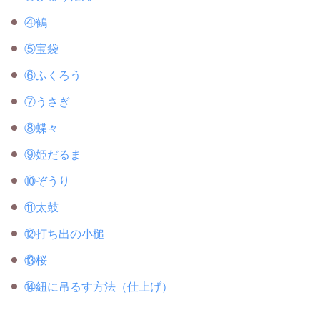
④鶴
⑤宝袋
⑥ふくろう
⑦うさぎ
⑧蝶々
⑨姫だるま
⑩ぞうり
⑪太鼓
⑫打ち出の小槌
⑬桜
⑭紐に吊るす方法（仕上げ）