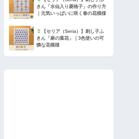
きん「水仙入り菱格子」の作り方
｜元気いっぱいに咲く春の花模様
【セリア（Seria）】刺し子ふ
きん「麻の葉花」｜3色使いの可
憐な花模様