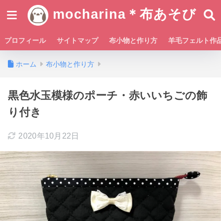
mocharina＊布あそび
プロフィール
サイトマップ
布小物と作り方
羊毛フェルト作
ホーム
布小物と作り方
黒色水玉模様のポーチ・赤いいちごの飾
り付き
2020年10月22日