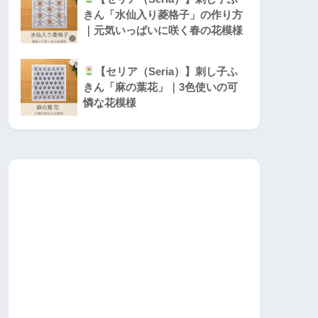
きん「水仙入り菱格子」の作り方
｜元気いっぱいに咲く春の花模様
【セリア（Seria）】刺し子ふ
きん「麻の葉花」｜3色使いの可
憐な花模様