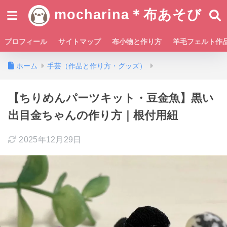
mocharina＊布あそび
プロフィール
サイトマップ
布小物と作り方
羊毛フェルト作
ホーム
手芸（作品と作り方・グッズ）
【ちりめんパーツキット・豆金魚】黒い
出目金ちゃんの作り方｜根付用紐
2025年12月29日