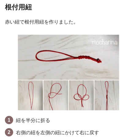
根付用紐
赤い紐で根付用紐を作りました。
紐を半分に折る
右側の紐を左側の紐にかけて右に戻す