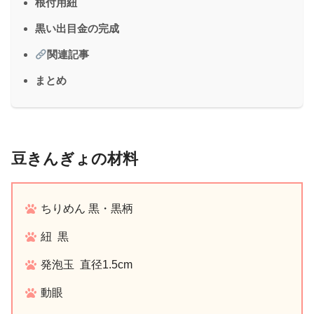
根付用紐
黒い出目金の完成
関連記事
まとめ
豆きんぎょの材料
ちりめん 黒・黒柄
紐 黒
発泡玉 直径1.5cm
動眼