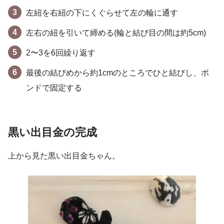
左紐を右紐の下にくぐらせて左の輪に通す
左右の紐を引いて締める(輪と結び目の間は約5cm)
2〜3を6回繰り返す
最後の結びめから約1cmのところでひと結びし、ボ
ンドで固定する
黒い出目金の完成
上から見た黒い出目金ちゃん。