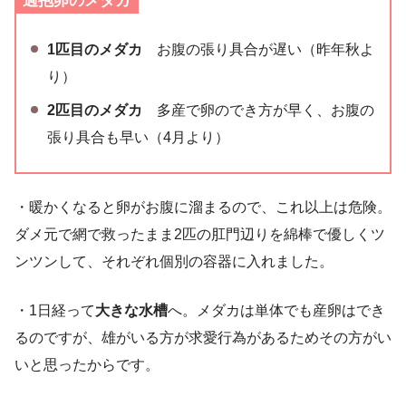
過抱卵のメダカ
1匹目のメダカ
お腹の張り具合が遅い（昨年秋よ
り）
2匹目のメダカ
多産で卵のでき方が早く、お腹の
張り具合も早い（4月より）
・暖かくなると卵がお腹に溜まるので、これ以上は危険。
ダメ元で網で救ったまま2匹の肛門辺りを綿棒で優しくツ
ンツンして、それぞれ個別の容器に入れました。
・1日経って
大きな水槽
へ。メダカは単体でも産卵はでき
るのですが、雄がいる方が求愛行為があるためその方がい
いと思ったからです。