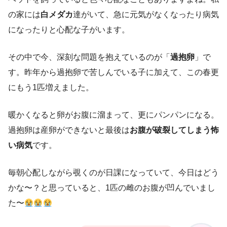
の家には
白メダカ
達がいて、急に元気がなくなったり病気
になったりと心配な子がいます。
その中で今、深刻な問題を抱えているのが「
過抱卵
」で
す。昨年から過抱卵で苦しんでいる子に加えて、この春更
にもう1匹増えました。
暖かくなると卵がお腹に溜まって、更にパンパンになる。
過抱卵は産卵ができないと最後は
お腹が破裂してしまう怖
い病気
です。
毎朝心配しながら覗くのが日課になっていて、今日はどう
かな〜？と思っていると、1匹の雌のお腹が凹んでいまし
た〜