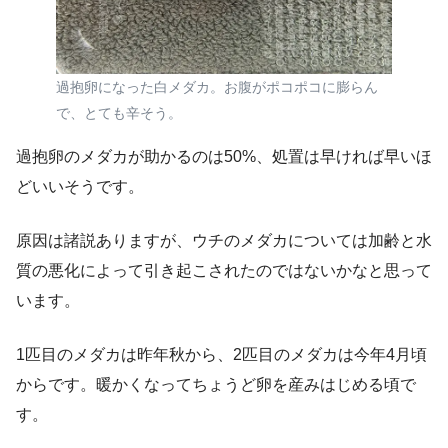
過抱卵になった白メダカ。お腹がポコポコに膨らん
で、とても辛そう。
過抱卵のメダカが助かるのは50%、処置は早ければ早いほ
どいいそうです。
原因は諸説ありますが、ウチのメダカについては加齢と水
質の悪化によって引き起こされたのではないかなと思って
います。
1匹目のメダカは昨年秋から、2匹目のメダカは今年4月頃
からです。暖かくなってちょうど卵を産みはじめる頃で
す。