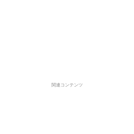
関連コンテンツ