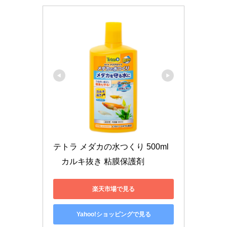
テトラ メダカの水つくり 500ml
　カルキ抜き 粘膜保護剤
楽天市場で見る
Yahoo!ショッピングで見る