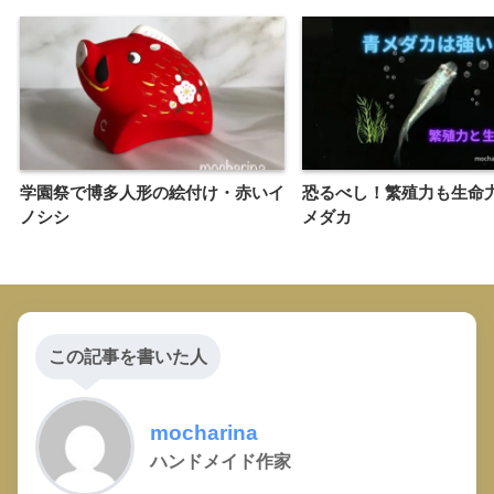
学園祭で博多人形の絵付け・赤いイ
恐るべし！繁殖力も生命
ノシシ
メダカ
この記事を書いた人
mocharina
ハンドメイド作家