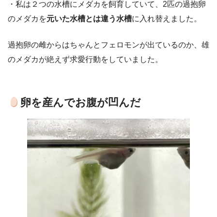
・私は２つの水槽にメダカを飼育していて、2匹の過抱卵
のメダカを
元いた水槽とは違う水槽
に入れ替えました。
過抱卵の雌からはちゃんとフェロモンが出ているのか、雄
のメダカが絶えず求愛行動をしていました。
卵を産んでお腹が凹んだ