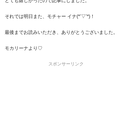
とても嬉しかったので記事にしました。
それでは明日また、モチャー イナ(*’▽’*)！
最後までお読みいただき、ありがとうございました。
モカリーナより♡
スポンサーリンク