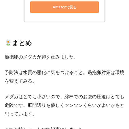
Amazonで見る
まとめ
過抱卵のメダカが卵を産みました。
予防法は水質の悪化に気をつけること。過抱卵対策は環境
を変えてみる。
メダカはとても小さいので、綿棒でのお腹の圧迫はとても
危険です。肛門辺りを優しくツンツンくらいがよいかもと
思っています。