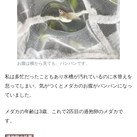
お腹は横から見ても、パンパンです。
私は多忙だったこともあり水槽が汚れているのに水替えを
怠ってしまい、気がつくとメダカのお腹がパンパンになっ
ていました。
メダカの年齢は3歳、これで2匹目の過抱卵のメダカで
す。