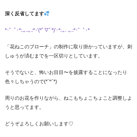
深く反省してます
*･゜ﾟ･*:.｡..｡.:*･'(*ﾟ▽ﾟ*)’･*:.｡. .｡.:*･゜ﾟ･*
「花ねこのブローチ」の制作に取り掛かっていますが、刺
しゅうが済むまでを一区切りとしています。
そうでないと、怖いお目目〜を披露することになったり
色々しちゃうので(*´꒳`*)
周りのお花を作りながら、ねこもちょこちょこと調整しよ
うと思ってます。
どうぞよろしくお願いします♡