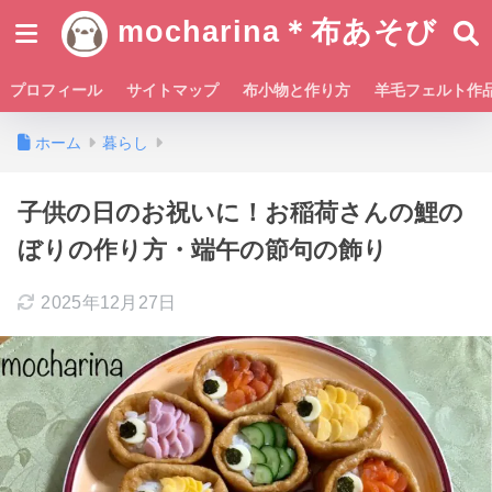
mocharina＊布あそび
プロフィール
サイトマップ
布小物と作り方
羊毛フェルト作
ホーム
暮らし
子供の日のお祝いに！お稲荷さんの鯉の
ぼりの作り方・端午の節句の飾り
2025年12月27日