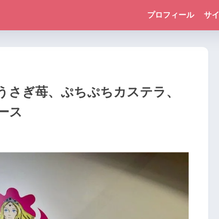
プロフィール
サ
うさぎ苺、ぷちぷちカステラ、
ース