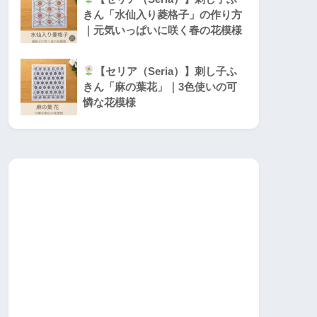
きん「水仙入り菱格子」の作り方
｜元気いっぱいに咲く春の花模様
【セリア（Seria）】刺し子ふ
きん「麻の葉花」｜3色使いの可
憐な花模様