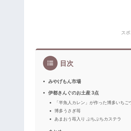
スポ
目次
みやげもん市場
伊都きんぐのお土産 3点
「半魚人カレン」が作った博多いちご
博多うさぎ苺
あまおう苺入り ぷちぷちカステラ