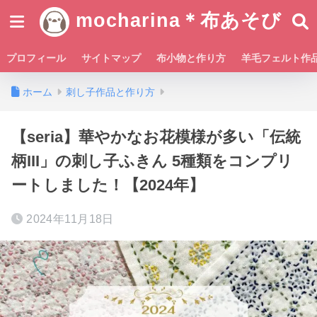
mocharina＊布あそび
プロフィール
サイトマップ
布小物と作り方
羊毛フェルト作
ホーム
刺し子作品と作り方
【seria】華やかなお花模様が多い「伝統
柄III」の刺し子ふきん 5種類をコンプリ
ートしました！【2024年】
2024年11月18日