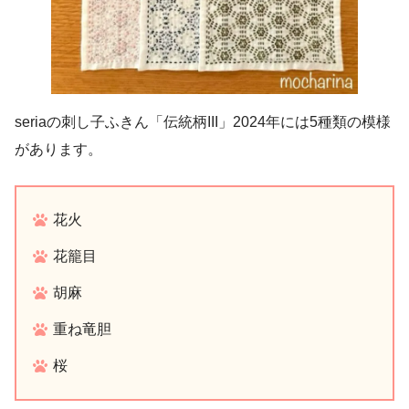
seriaの刺し子ふきん「伝統柄III」2024年には5種類の模様
があります。
花火
花籠目
胡麻
重ね竜胆
桜