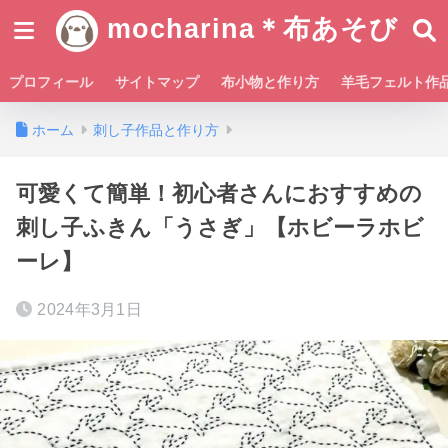
mocharina＊布あそび
プロフィール
サイトマップ
布小物と作り方
羊毛フェルト作
ホーム
刺し子作品と作り方
可愛くて簡単！初心者さんにおすすめの
刺し子ふきん「うさぎ」【ホビーラホビ
ーレ】
2024年3月1日