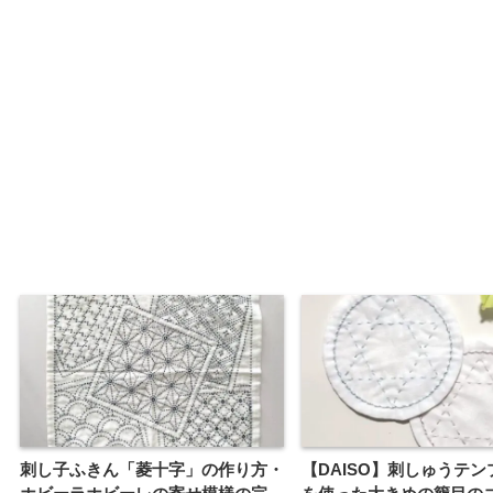
刺し子ふきん「菱十字」の作り方・
【DAISO】刺しゅうテ