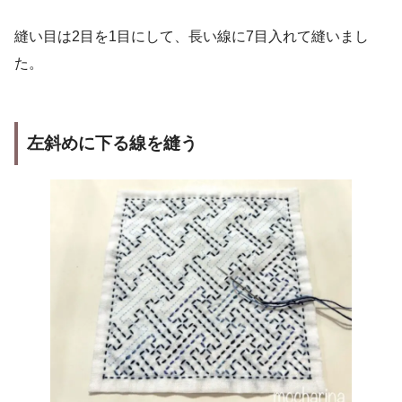
縫い目は2目を1目にして、長い線に7目入れて縫いまし
た。
左斜めに下る線を縫う