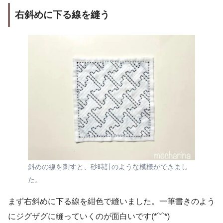
右斜めに下る線を縫う
斜めの線を刺すと、砂時計のような模様ができまし
た。
まず右斜めに下る線を紺色で縫いました。一筆書きのよう
にジグザグに縫っていくのが面白いです(*´˘`*)