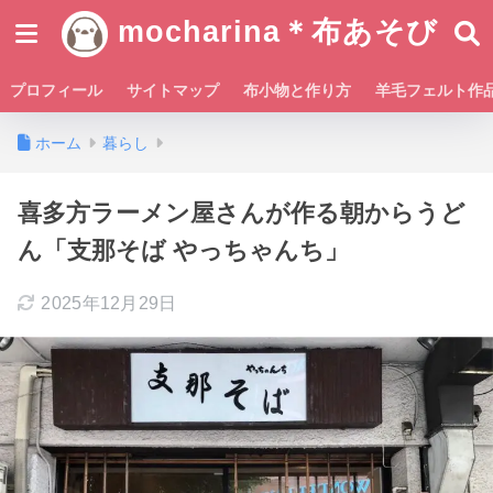
mocharina＊布あそび
プロフィール
サイトマップ
布小物と作り方
羊毛フェルト作
ホーム
暮らし
喜多方ラーメン屋さんが作る朝からうど
ん「支那そば やっちゃんち」
2025年12月29日