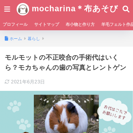
mocharina＊布あそび
プロフィール
サイトマップ
布小物と作り方
羊毛フェルト作
ホーム
暮らし
モルモットの不正咬合の手術代はいく
ら？モカちゃんの歯の写真とレントゲン
2021年6月23日