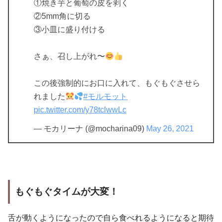
①焼き芋と葡萄の皮を剥く
②5mm角に切る
③小皿に盛り付ける
さぁ、召し上がれ〜
この後強制的にお口に入れて、もぐもぐさせら
れました
#モルモット
pic.twitter.com/y78tclwwLc
— モカリーナ (@mocharina09)
May 26, 2021
もぐもぐタイム
が大変！
舌が動くようになったので自ら食べれるようになると期待