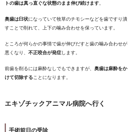
トの歯は真っ直ぐな状態のまま伸び続けます
。
奥歯は臼状
になっていて牧草のチモシーなどを歯ですり潰
すことで削れて、上下の噛み合わせを保っています。
ところが何らかの事情で歯が伸びだすと歯の噛み合わせが
悪くなり、
不正咬合が発症
します。
前歯を削るには麻酔なしでもできますが、
奥歯は麻酔をか
けて切除する
ことになります。
エキゾチック
アニマル病院へ行く
手術
前日の受診