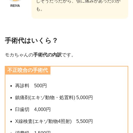
しそうだったから、顎に痛みがあったのか
REIYA
も。
手術
代はい
くら
？
モカちゃんの
手術代の内訳
です。
不正咬合の手術代
再診料 500円
鎮痛剤(エキゾ動物・処置料) 5,000円
臼歯切 4,000円
X線検査(エキゾ動物4照射) 5,500円