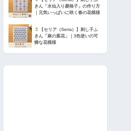
きん「水仙入り菱格子」の作り方
｜元気いっぱいに咲く春の花模様
【セリア（Seria）】刺し子ふ
きん「麻の葉花」｜3色使いの可
憐な花模様