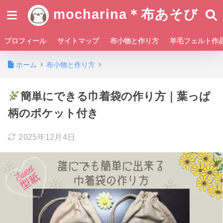
mocharina＊布あそび
プロフィール
サイトマップ
布小物と作り方
羊毛フェルト作
ホーム
布小物と作り方
簡単にできる巾着袋の作り方｜葉っぱ
柄のポケット付き
2025年12月4日