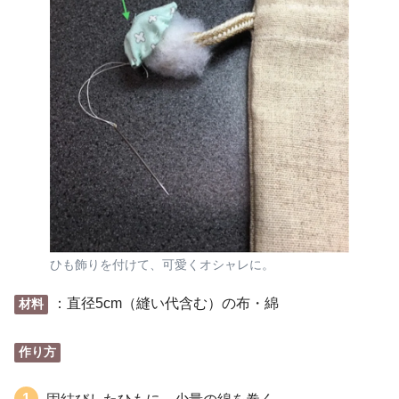
ひも飾りを付けて、可愛くオシャレに。
：直径5cm（縫い代含む）の布・綿
材料
作り方