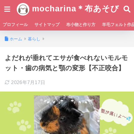
mocharina＊布あそび
プロフィール
サイトマップ
布小物と作り方
羊毛フェルト作
ホーム
暮らし
よだれが垂れてエサが食べれないモルモ
ット・歯の病気と顎の変形【不正咬合】
2026年7月17日