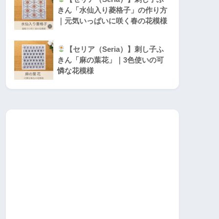
きん「水仙入り菱格子」の作り方
｜元気いっぱいに咲く春の花模様
【セリア（Seria）】刺し子ふ
きん「麻の葉花」｜3色使いの可
憐な花模様