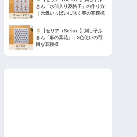
きん「水仙入り菱格子」の作り方
｜元気いっぱいに咲く春の花模様
【セリア（Seria）】刺し子ふ
きん「麻の葉花」｜3色使いの可
憐な花模様