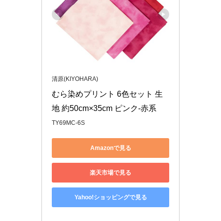
清原(KIYOHARA)
むら染めプリント 6色セット 生
地 約50cm×35cm ピンク-赤系
TY69MC-6S
Amazonで見る
楽天市場で見る
Yahoo!ショッピングで見る