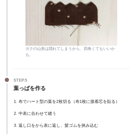
ガクの山形は隠れてしまうから、四角くてもいいか
も。
葉っぱを作る
布でハート型の葉を2枚切る（布1枚に接着芯を貼る）
中表に合わせて縫う
返し口をから表に返し、髪ゴムを挟み込む