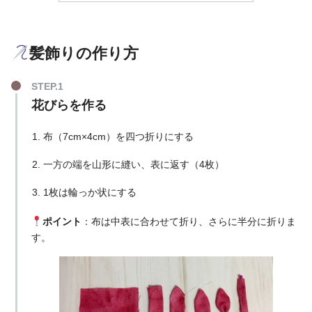
髪飾りの作り方
花びらを作る
布（7cm×4cm）を四つ折りにする
一方の端を山形に縫い、表に返す（4枚）
1枚は
輪っか状にす
る
ポイント
：布は中表に合わせて折り、さらに半分に折りま
す。