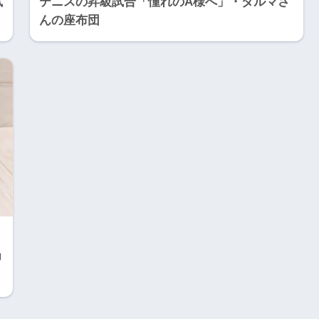
試
テニスの昇級試合「憧れのA様へ」・ダルマさ
んの座布団
巾