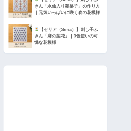
きん「水仙入り菱格子」の作り方
｜元気いっぱいに咲く春の花模様
【セリア（Seria）】刺し子ふ
きん「麻の葉花」｜3色使いの可
憐な花模様